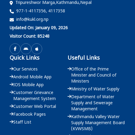
Tripureshwor Marga,Kathmandu,Nepal
2083-03-25
977-1-4117356, 4117358
info@kukl.org.np
दररेट उपलब्ध गराईदिने बारेको सूचना - मुख्य कार्यालय
Updated On: January 09, 2026
2083-03-22
Visitor Count: 85248
दररेट उपलब्ध गराईदिने बारेको सूचना - मुख्य कार्यालय
Quick Links
Useful Links
2083-03-19
Our Services
Office of the Prime
Minister and Council of
Android Mobile App
Ministers
IOS Mobile App
Ministry of Water Supply
Customer Grievance
Department of Water
Management System
Supply and Sewerage
Customer Web Portal
Management
Facebook Pages
Kathmandu Valley Water
Staff List
Supply Management Board
(KVWSMB)